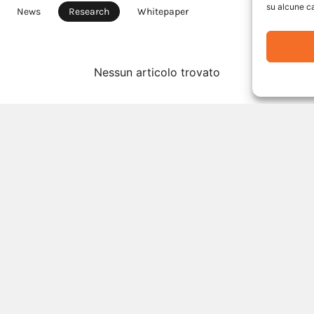
su alcune ca
News
Research
Whitepaper
Nessun articolo trovato
P.IVA 0208175