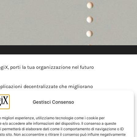
giX, porti la tua organizzazione nel futuro
applicazioni decentralizzate che migliorano
scalabilità e integrazione con i sistemi
Gestisci Consenso
re nuovi modelli di business, ITLogiX è il partner
le migliori esperienze, utilizziamo tecnologie come i cookie per
aggiunto per la tua azienda.
e/o accedere alle informazioni del dispositivo. Il consenso a queste
i permetterà di elaborare dati come il comportamento di navigazione o ID
sto sito. Non acconsentire o ritirare il consenso può influire negativamente