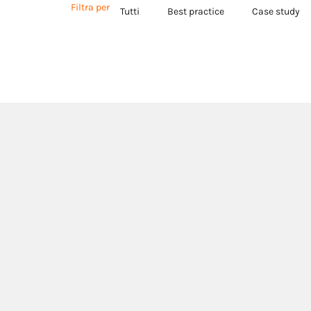
Filtra per
Tutti
Best practice
Case study
Link utili
Governance
Privacy policy
Politiche aziendali
Cookie policy
Certificazioni