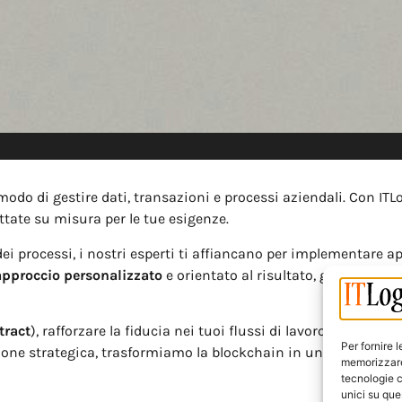
odo di gestire dati, transazioni e processi aziendali. Con ITLo
ttate su misura per le tue esigenze.
à dei processi, i nostri esperti ti affiancano per implementare 
approccio personalizzato
e orientato al risultato, garantendo 
tract
), rafforzare la fiducia nei tuoi flussi di lavoro o esplora
Per fornire 
one strategica, trasformiamo la blockchain in un vero valore 
memorizzare 
tecnologie c
unici su que