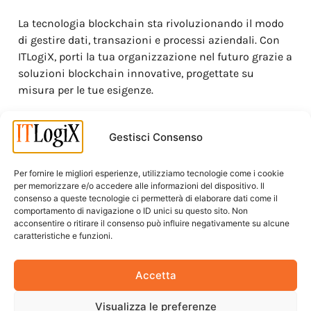
La tecnologia blockchain sta rivoluzionando il modo
di gestire dati, transazioni e processi aziendali. Con
ITLogiX, porti la tua organizzazione nel futuro grazie a
soluzioni blockchain innovative, progettate su
misura per le tue esigenze.
Dalla gestione sicura dei dati alla tracciabilità dei
processi, i nostri esperti ti affiancano per
Gestisci Consenso
implementare applicazioni decentralizzate che
migliorano l’efficienza e riducono i costi. Puntiamo su
Per fornire le migliori esperienze, utilizziamo tecnologie come i cookie
un
approccio personalizzato
e orientato al risultato,
per memorizzare e/o accedere alle informazioni del dispositivo. Il
consenso a queste tecnologie ci permetterà di elaborare dati come il
garantendo scalabilità e integrazione con i sistemi
comportamento di navigazione o ID unici su questo sito. Non
esistenti.
acconsentire o ritirare il consenso può influire negativamente su alcune
caratteristiche e funzioni.
Che tu voglia digitalizzare contratti (
smart contract
),
rafforzare la fiducia nei tuoi flussi di lavoro o
Accetta
esplorare nuovi modelli di business, ITLogiX è il
partner ideale. Con un mix di competenza tecnica e
Visualizza le preferenze
visione strategica, trasformiamo la blockchain in un