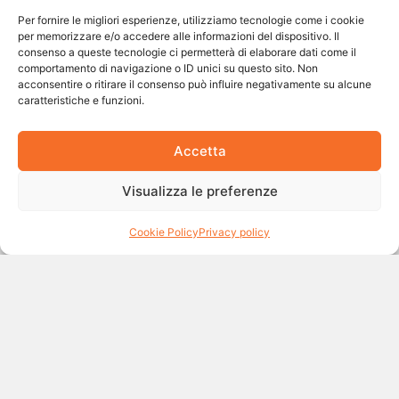
Per fornire le migliori esperienze, utilizziamo tecnologie come i cookie
per memorizzare e/o accedere alle informazioni del dispositivo. Il
Le competenze per la
consenso a queste tecnologie ci permetterà di elaborare dati come il
comportamento di navigazione o ID unici su questo sito. Non
transizione green
acconsentire o ritirare il consenso può influire negativamente su alcune
caratteristiche e funzioni.
Accetta
Visualizza le preferenze
SERVIZI
Cookie Policy
Privacy policy
APPLICATIVI
Offriamo soluzioni applicative su misura per il
tuo business, combinando innovazione e
semplicità per risultati concreti.