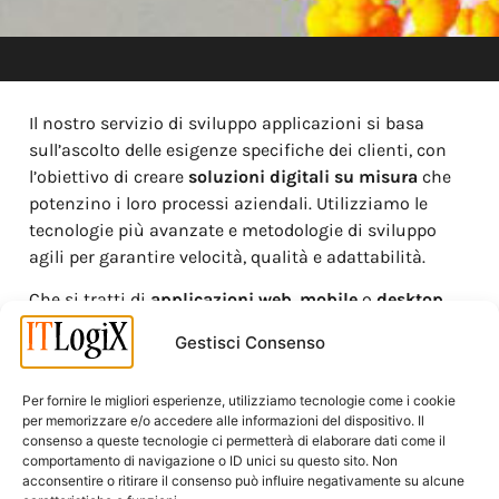
Il nostro servizio di sviluppo applicazioni si basa
sull’ascolto delle esigenze specifiche dei clienti, con
l’obiettivo di creare
soluzioni digitali su misura
che
potenzino i loro processi aziendali. Utilizziamo le
tecnologie più avanzate e metodologie di sviluppo
agili per garantire velocità, qualità e adattabilità.
Che si tratti di
applicazioni web
,
mobile
o
desktop
,
puntiamo a realizzare strumenti intuitivi,
Gestisci Consenso
performanti e scalabili, capaci di integrarsi
perfettamente con le infrastrutture esistenti. Ogni
Per fornire le migliori esperienze, utilizziamo tecnologie come i cookie
progetto è caratterizzato da un approccio
per memorizzare e/o accedere alle informazioni del dispositivo. Il
collaborativo e trasparente: dalla fase di analisi e
consenso a queste tecnologie ci permetterà di elaborare dati come il
design fino al rilascio e al supporto post-deploy.
comportamento di navigazione o ID unici su questo sito. Non
acconsentire o ritirare il consenso può influire negativamente su alcune