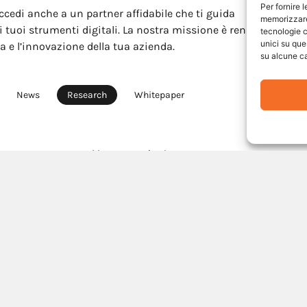
Per fornire 
ccedi anche a un partner affidabile che ti guida
memorizzare 
i tuoi strumenti digitali. La nostra missione è rendere
tecnologie c
unici su que
ta e l’innovazione della tua azienda.
su alcune ca
News
Research
Whitepaper
Nessun articolo trovato