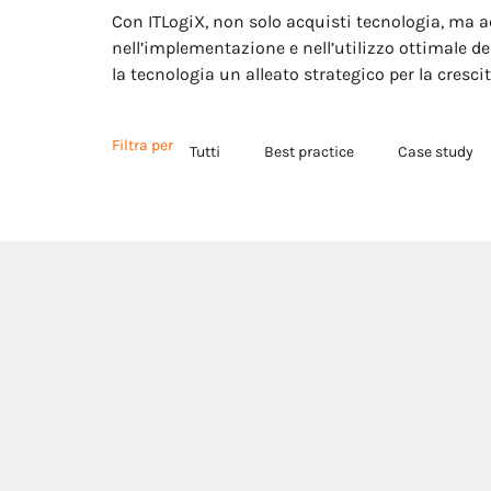
Con ITLogiX, non solo acquisti tecnologia, ma a
nell’implementazione e nell’utilizzo ottimale de
la tecnologia un alleato strategico per la cresci
Filtra per
Tutti
Best practice
Case study
Link utili
Governance
Privacy policy
Politiche aziendali
Cookie policy
Certificazioni