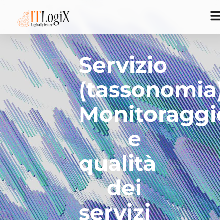
Servizio
(tassonomia)
Monitoraggi
e
qualità
dei
servizi