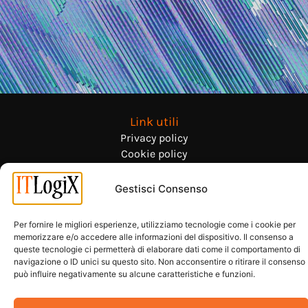
Link utili
Privacy policy
Cookie policy
Gestisci Consenso
Governance
Politiche aziendali
Certificazioni
Per fornire le migliori esperienze, utilizziamo tecnologie come i cookie per
memorizzare e/o accedere alle informazioni del dispositivo. Il consenso a
queste tecnologie ci permetterà di elaborare dati come il comportamento di
navigazione o ID unici su questo sito. Non acconsentire o ritirare il consenso
può influire negativamente su alcune caratteristiche e funzioni.